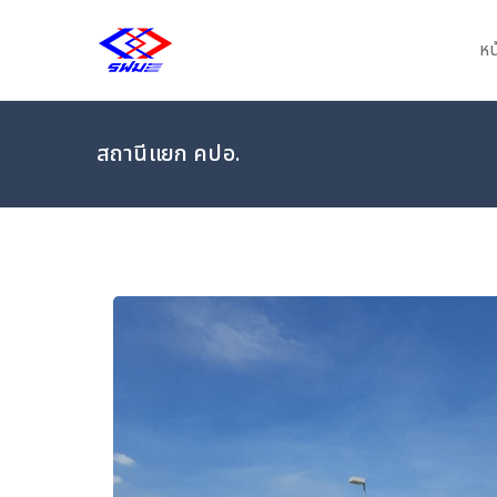
หน
MRTA PARKING
สถานีแยก คปอ.