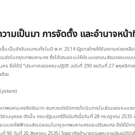
ความเป็นมา การจัดตั้ง และอำนาจหน้าท
้นเป็นลำดับจนกระทั่งในปี พ.ศ. 2514 รัฐบาลไทยได้รับความช่วยเหลือ
นส่งในกรุงเทพมหานคร ซึ่งได้เสนอแนะให้มีระบบรถขนส่งมวลชนแบบเ
 จึงได้มี “ประกาศของคณะปฏิวัติ ฉบับที่ 290 ลงวันที่ 27 พฤศจิกาย
บด้วย
 System)
ุงเทพมหานครติดขัดมาก สมควรเร่งรัดการดำเนินการในส่วนของระบบรถ
่วนบุคคล ดังนั้น คณะรัฐมนตรีจึงมีมติเมื่อวันที่ 28 กรกฎาคม 2535 เ
รระบบรถไฟฟ้าขนส่งมวลชนในกรุงเทพมหานครและปริมณฑล จึงได้มีการต
ี่ 90 วันที่ 20 สิงหาคม 2535) โดยอาศัยอำนาจตามพระราชบัญญัติว่าด