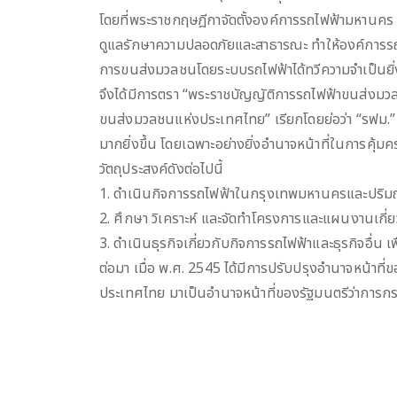
โดยที่พระราชกฤษฎีกาจัดตั้งองค์การรถไฟฟ้ามหานคร 
ดูแลรักษาความปลอดภัยและสาธารณะ ทำให้องค์การรถ
การขนส่งมวลชนโดยระบบรถไฟฟ้าได้ทวีความจำเป็นยิ่
จึงได้มีการตรา “พระราชบัญญัติการรถไฟฟ้าขนส่งมวล
ขนส่งมวลชนแห่งประเทศไทย” เรียกโดยย่อว่า “รฟม.” 
มากยิ่งขึ้น โดยเฉพาะอย่างยิ่งอำนาจหน้าที่ในการค
วัตถุประสงค์ดังต่อไปนี้
1. ดำเนินกิจการรถไฟฟ้าในกรุงเทพมหานครและปริมณฑล
2. ศึกษา วิเคราะห์ และจัดทำโครงการและแผนงานเกี่ย
3. ดำเนินธุรกิจเกี่ยวกับกิจการรถไฟฟ้าและธุรกิจอื่
ต่อมา เมื่อ พ.ศ. 2545 ได้มีการปรับปรุงอำนาจหน้
ประเทศไทย มาเป็นอำนาจหน้าที่ของรัฐมนตรีว่ากา