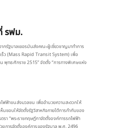
ี่ รฟม.
จากรัฐบาลเยอรมันส่งคณะผู้เชี่ยวชาญมาทำการ
ร็ว (Mass Rapid Transit System) เพื่อ
น พุทธศักราช 2515” จัดตั้ง “การทางพิเศษแห่ง
ไฟฟ้าขนส่งมวลชน เพื่ออำนวยความสะดวกให้
ห็นชอบให้จัดตั้งรัฐวิสาหกิจภายใต้การกำกับของ
รา “พระราชกฤษฎีกาจัดตั้งองค์การรถไฟฟ้า
้วยการจัดตั้งองค์การของรัฐบาล พ.ศ. 2496